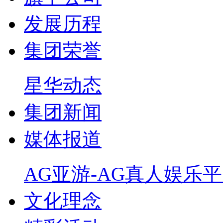
发展历程
集团荣誉
星华动态
集团新闻
媒体报道
AG亚游-AG真人娱乐
文化理念