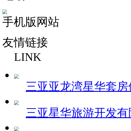
手机版网站
友情链接
LINK
三亚亚龙湾星华套房
三亚星华旅游开发有