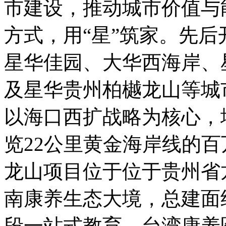
市建设，推动城市价值与
方式，用“星”筑家。先
星华佳园、大华西海岸、
及星华贵州柏樾龙山等城
以海口西扩战略为核心，
览22公里黄金海岸线的
龙山项目位于位于贵州省龙
南康养生态大境，总建面
段一站式教育、台湾康养