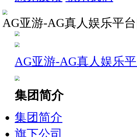
AG亚游-AG真人娱乐平
AG亚游-AG真人娱乐
集团简介
集团简介
旗下公司