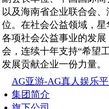
以及海南省企业联合会、
位。在社会公益领域，星
各项社会公益事业的发展
会，连续十年支持“希望
发展贡献企业一份力量。
AG亚游-AG真人娱乐
集团简介
旗下公司