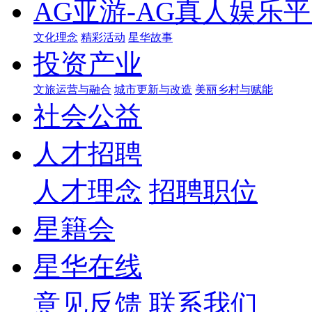
AG亚游-AG真人娱乐
文化理念
精彩活动
星华故事
投资产业
文旅运营与融合
城市更新与改造
美丽乡村与赋能
社会公益
人才招聘
人才理念
招聘职位
星籍会
星华在线
意见反馈
联系我们