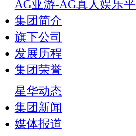
AG亚游-AG真人娱乐
集团简介
旗下公司
发展历程
集团荣誉
星华动态
集团新闻
媒体报道