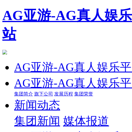
AG亚游-AG真人娱
站
AG亚游-AG真人娱乐
AG亚游-AG真人娱乐
集团简介
旗下公司
发展历程
集团荣誉
新闻动态
集团新闻
媒体报道