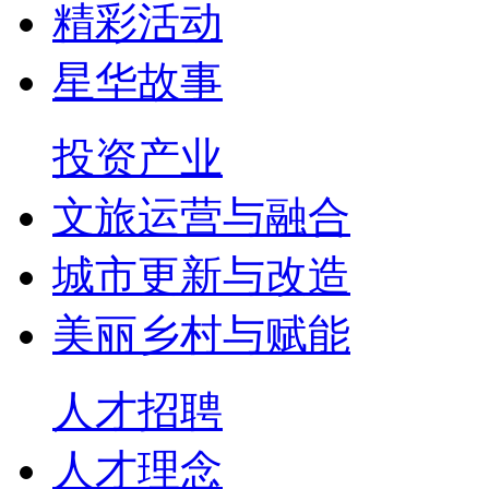
精彩活动
星华故事
投资产业
文旅运营与融合
城市更新与改造
美丽乡村与赋能
人才招聘
人才理念