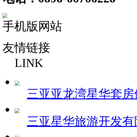
手机版网站
友情链接
LINK
三亚亚龙湾星华套房
三亚星华旅游开发有