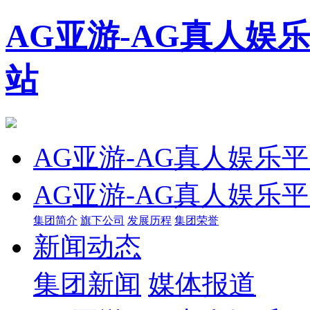
AG亚游-AG真人娱
站
AG亚游-AG真人娱乐
AG亚游-AG真人娱乐
集团简介
旗下公司
发展历程
集团荣誉
新闻动态
集团新闻
媒体报道