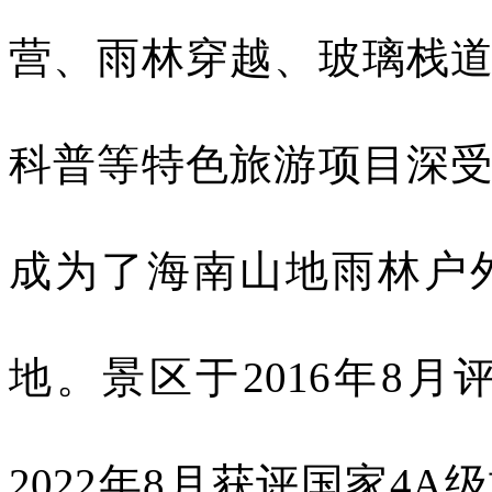
营、雨林穿越、玻璃栈
科普等特色旅游项目深
成为了海南山地雨林户
地。景区于
2016
年
8
月
2022
年
8
月获评国家
4A
级