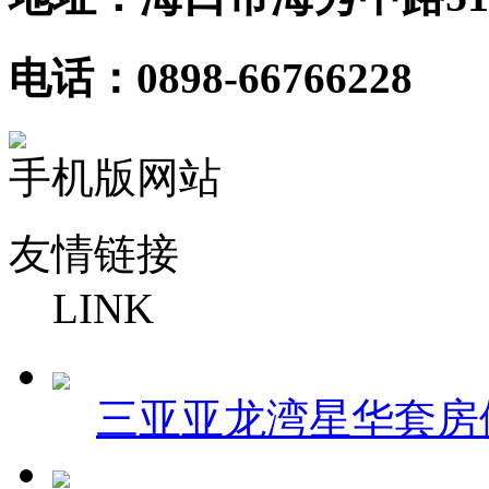
电话：0898-66766228
手机版网站
友情链接
LINK
三亚亚龙湾星华套房