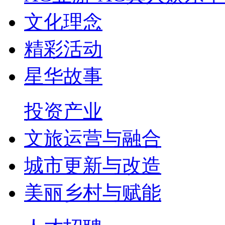
文化理念
精彩活动
星华故事
投资产业
文旅运营与融合
城市更新与改造
美丽乡村与赋能