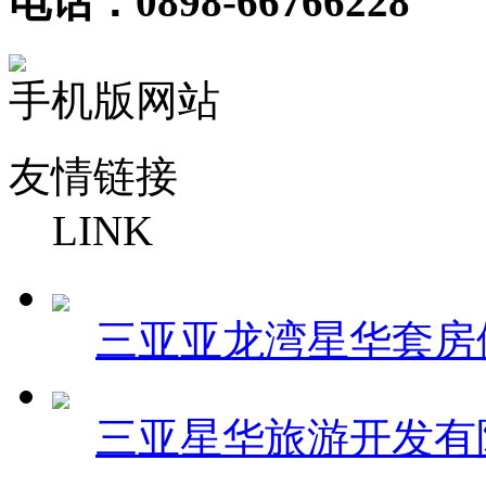
电话：0898-66766228
手机版网站
友情链接
LINK
三亚亚龙湾星华套房
三亚星华旅游开发有