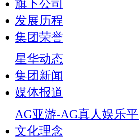
旗下公司
发展历程
集团荣誉
星华动态
集团新闻
媒体报道
AG亚游-AG真人娱乐
文化理念