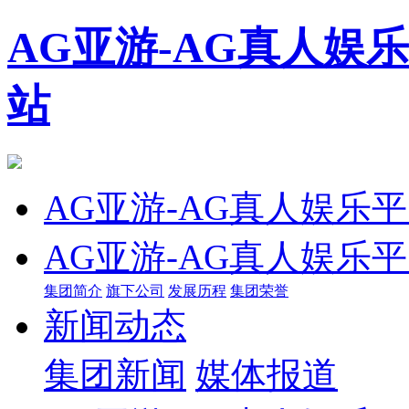
AG亚游-AG真人娱
站
AG亚游-AG真人娱乐
AG亚游-AG真人娱乐
集团简介
旗下公司
发展历程
集团荣誉
新闻动态
集团新闻
媒体报道