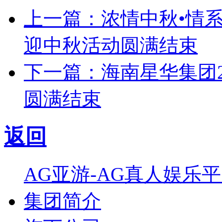
上一篇：浓情中秋•情系
迎中秋活动圆满结束
下一篇：海南星华集团2
圆满结束
返回
AG亚游-AG真人娱乐
集团简介