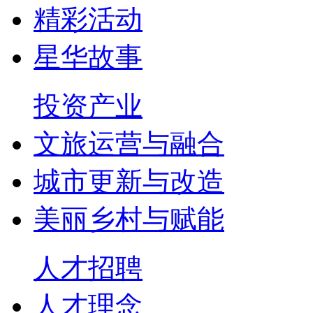
精彩活动
星华故事
投资产业
文旅运营与融合
城市更新与改造
美丽乡村与赋能
人才招聘
人才理念