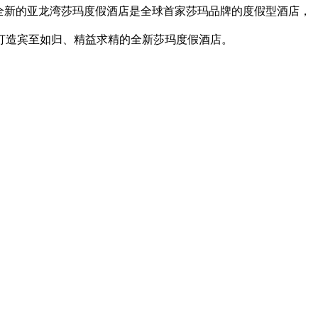
全新的亚龙湾莎玛度假酒店是全球首家莎玛品牌的度假型酒店，
打造宾至如归、精益求精的全新莎玛度假酒店。