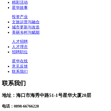
精彩活动
星华故事
投资产业
文旅运营与融合
城市更新与改造
美丽乡村与赋能
人才招聘
人才理念
招聘职位
星华在线
意见反馈
联系我们
联系我们
地址：海口市海秀中路51-1号星华大厦20层
电话：0898-66766228