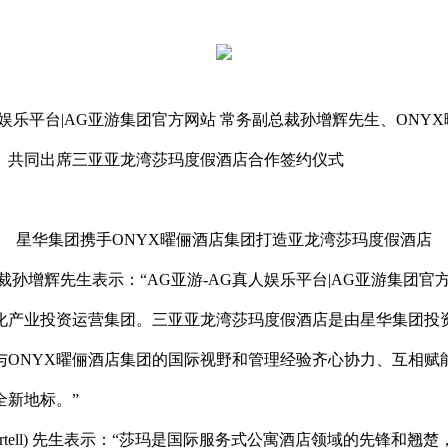
娱乐平台|AG亚游集团官方网站 常务副总裁孙增辉先生、ON
）共同出席三亚亚龙湾莎玛度假酒店合作签约仪式
星华集团携手ONYX曜俪酒店集团打造亚龙湾莎玛度假酒店
总裁孙增辉先生表示：“AG亚游-AG真人娱乐平台|AG亚游集团
化产业投资运营集团。三亚亚龙湾莎玛度假酒店是由星华集团投资
与ONYX曜俪酒店集团的国际视野和管理经验齐心协力、互相赋
全新地标。”
s Martell) 先生表示：“莎玛是国际服务式公寓酒店领域的先