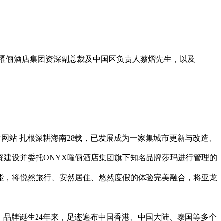
YX曜俪酒店集团资深副总裁及中国区负责人蔡熠先生，以及
官方网站 扎根深耕海南28载，已发展成为一家集城市更新与改造、
建设并委托ONYX曜俪酒店集团旗下知名品牌莎玛进行管理的
能，将悦然旅行、安然居住、悠然度假的体验完美融合，将亚龙
锋和翘楚，品牌诞生24年来，足迹遍布中国香港、中国大陆、泰国等多个