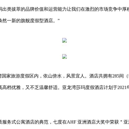
玛出类拔萃的品牌价值和运营能力让我们在激烈的市场竞争中厚
焕然一新的旗舰度假型酒店。”
湾国家旅游度假区内，依山傍水，风景宜人。酒店共拥有285间
高档优雅，又不乏温馨舒适。亚龙湾莎玛度假酒店计划于2021
质服务式公寓酒店的典范，七度在AHF 亚洲酒店大奖中荣获＂亚