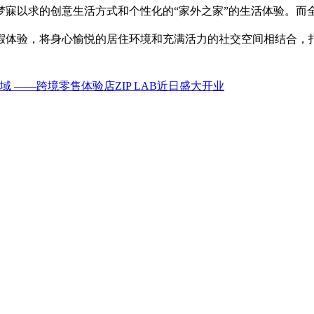
梦寐以求的创意生活方式和个性化的“家外之家”的生活体验。而
假体验，将身心愉悦的居住环境和充满活力的社交空间相结合，
——跨境零售体验店ZIP LAB近日盛大开业