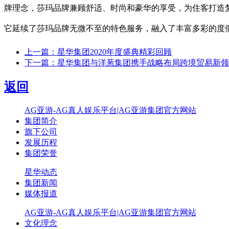
牌理念，莎玛品牌兼顾舒适、时尚和豪华的享受，为住客打造
它延续了莎玛品牌无微不至的特色服务，融入了丰富多彩的度
上一篇：星华集团2020年度盛典精彩回顾
下一篇：星华集团与洋葱集团携手战略布局跨境贸易新领域 
返回
AG亚游-AG真人娱乐平台|AG亚游集团官方网站
集团简介
旗下公司
发展历程
集团荣誉
星华动态
集团新闻
媒体报道
AG亚游-AG真人娱乐平台|AG亚游集团官方网站
文化理念